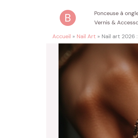
Aller
Ponceuse à ongl
au
Vernis & Accesso
contenu
Accueil
Nail Art
Nail art 2026