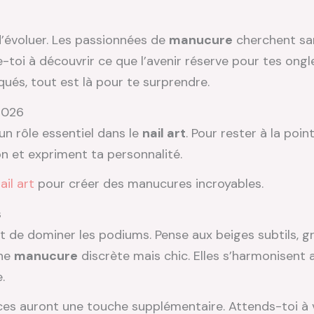
’évoluer. Les passionnées de
manucure
cherchent san
te-toi à découvrir ce que l’avenir réserve pour tes ong
qués, tout est là pour te surprendre.
 2026
un rôle essentiel dans le
nail art
. Pour rester à la poi
on et expriment ta personnalité.
ail art
pour créer des manucures incroyables.
s
 de dominer les podiums. Pense aux beiges subtils, gr
une
manucure
discrète mais chic. Elles s’harmonisent 
.
es auront une touche supplémentaire. Attends-toi à v